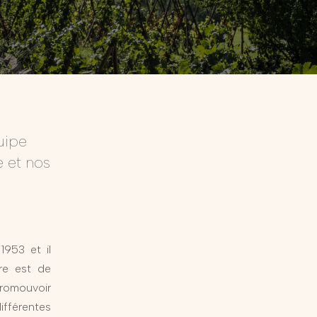
uipe
 et nos
953 et il
re est de
promouvoir
ifférentes