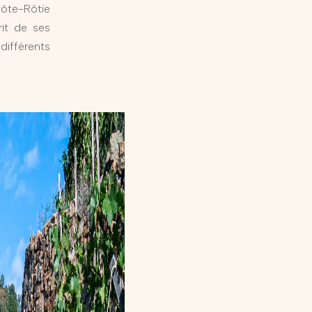
Côte-Rôtie
rit de ses
ifférents