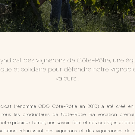
syndicat des vignerons de Côte-Rôtie, une éq
que et solidaire pour défendre notre vignoble
valeurs !
ndicat (renommé ODG Côte-Rôtie en 2010) a été créé en 1
 tous les producteurs de Côte-Rôtie. Sa vocation premiè
notre précieux terroir, nos savoir-faire et nos cépages et de 
ellation. Réunissant des vignerons et des vigneronnes de d