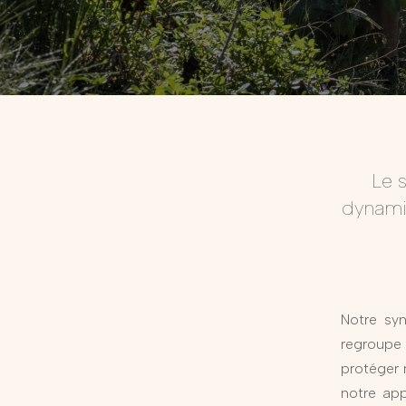
Le 
dynami
Notre sy
regroupe
protéger 
notre app